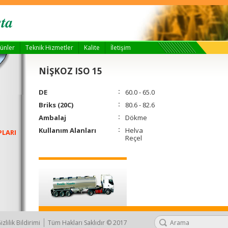
ünler
Teknik Hizmetler
Kalite
İletişim
NİŞKOZ ISO 15
DE
60.0 - 65.0
Briks (20C)
80.6 - 82.6
Ambalaj
Dökme
Kullanım Alanları
Helva
PLARI
Reçel
izlilik Bildirimi
Tüm Hakları Saklıdır © 2017