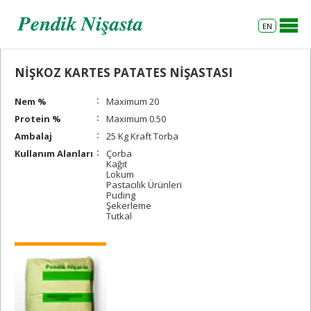
EN
NİŞKOZ KARTES PATATES NİŞASTASI
Nem %
Maximum 20
Protein %
Maximum 0.50
Ambalaj
25 Kg Kraft Torba
Kullanım Alanları
Çorba
Kağıt
Lokum
Pastacılık Ürünleri
Puding
Şekerleme
Tutkal